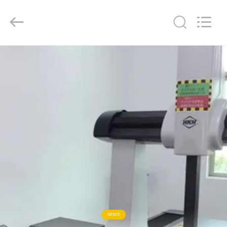
ト
supplier.
Copyright
©
2014
-
2026
LiFong(HK)
家
Industrial
Co.,Limited.
All
Rights
へ
Reserved.
製
品
動
画
NEWS
わ