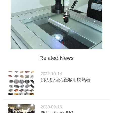
ツ
ア
ー
品
質
Related News
管
理
2022-10-14
別の処理の顧客用脱熱器
連
絡
2020-09-16
く