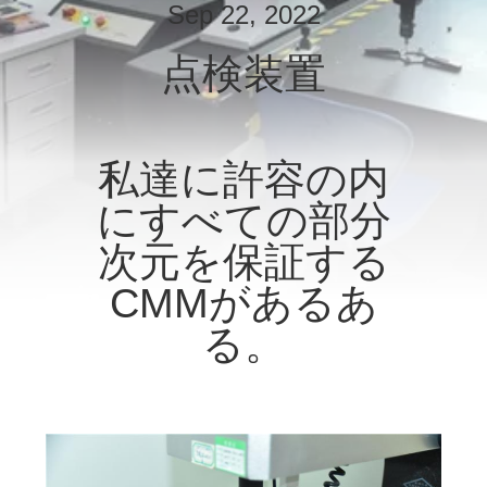
Sep 22, 2022
た
点検装置
し
た
ち
私達に許容の内
に
にすべての部分
つ
次元を保証する
い
CMMがあるあ
て
る。
工
場