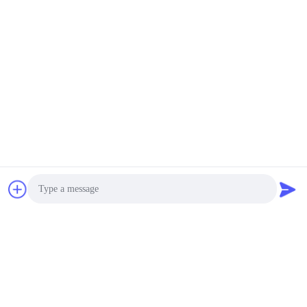
だ
さ
い
地
図
PRIVACY
POLICY
Photo
Video Call