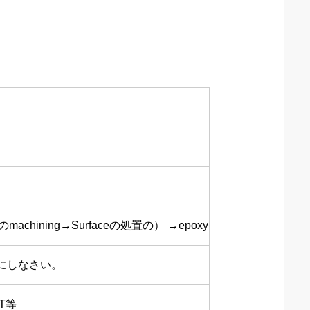
CNCのmachining→Surfaceの処置の） →epoxy
にしなさい。
T等