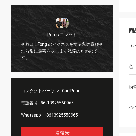
商
Perus コレット
それは LiFong のビジネスをする私の喜びそ
私は 
サ
れら常に最善を尽します私達のためので
および
す。
に実際
色
物
コンタクトパーソン :
Carl Peng
電話番号 :
86-13925550965
ハ
Whatsapp :
+8613925550965
連絡先