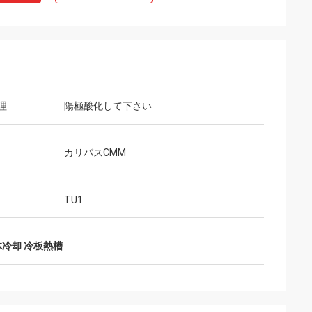
ケリーの沼地
理
陽極酸化して下さい
のビジネスをする
LiFongは中国の私達の望ましい売り手の1
つです
カリパスCMM
TU1
体冷却 冷板熱槽