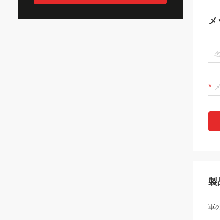
メ
製
軍