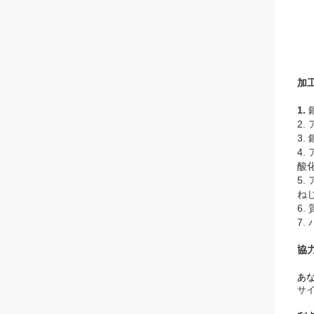
加
1.
2.
3.
4
酸
5
ね
6.
7.
協
あ