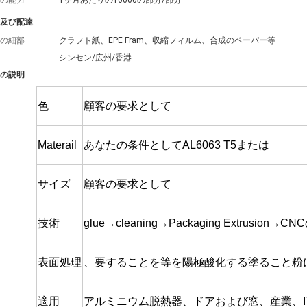
の能力
1ヶ月あたりの10000の部分/部分
及び配達
の細部
クラフト紙、EPE Fram、収縮フィルム、合成のペーパー等
シンセン/広州/香港
の説明
色
顧客の要求として
Materail
あなたの条件としてAL6063 T5または
サイズ
顧客の要求として
技術
glue→cleaning→Packaging Extrusion→
表面処理
、要することを等を陽極酸化する塗ること粉
適用
アルミニウム脱熱器、ドアおよび窓、産業、I