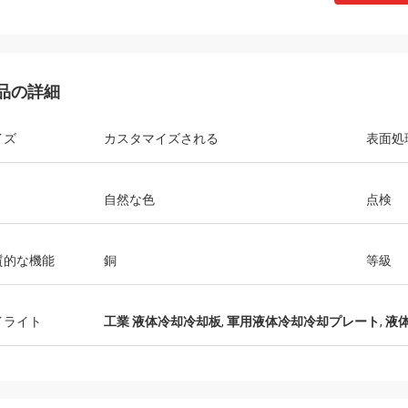
品の詳細
ロビン Seifert
Sjak
LiFong によって提供されるプロダクト
イズ
カスタマイズされる
表面処
それは本当私達あなたと
サービスを好みます。 それらは考察
ことを楽しみますです。
に私達の興味を運びます。
自然な色
点検
質的な機能
銅
等級
イライト
工業 液体冷却冷却板
,
軍用液体冷却冷却プレート
,
液