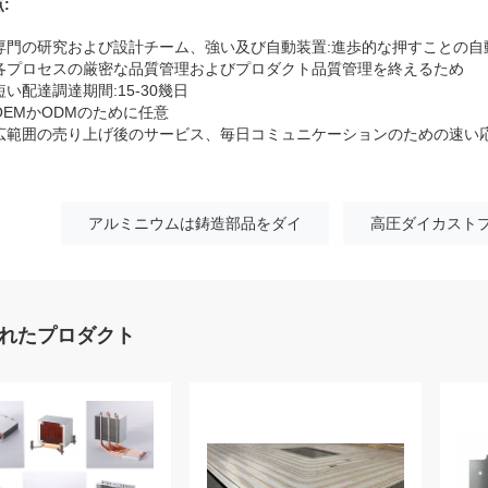
:
専門の研究および設計チーム、強い及び自動装置:進歩的な押すことの
. 各プロセスの厳密な品質管理およびプロダクト品質管理を終えるため
 短い配達調達期間:15-30幾日
 OEMかODMのために任意
. 広範囲の売り上げ後のサービス、毎日コミュニケーションのための速い
アルミニウムは鋳造部品をダイ
高圧ダイカスト
れたプロダクト