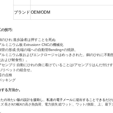
ブランド
OEM/ODM
工の技巧:
銅のひれ:進歩論者は押すことを死ぬ
 アルミニウム板:Extrusion+ CNCの機械化
 銅管の形成:先端の端への自動管Bending+の焼跡。
. アルミニウム板およびエンクロージャはめっきされた、銅のひれに不
化および耐食性）。
. アセンブリ:自動にひれの身に着けていることは/アセンブリはんだ付
じ/リベットの組合せ。
 質の点検
 パッキング
力する方法か。
なたの冷たい版の設計を援助し、私達の電子メールに堤出することできるだけ