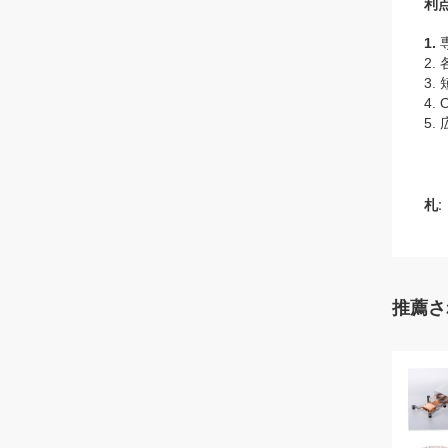
利点
1.
2
3.
4.
5
札:
推薦さ