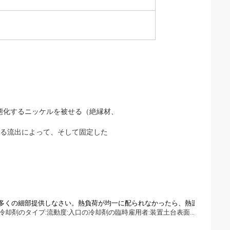
動態化するニッケルを被せる（絶縁材、
けする流出によって、そして固定した
多くの細部提供しなさい。熱負荷が均一に配られなかったら、熱源の位置そ
サイズ:長さXの幅Xの高さ熱負荷、電力損失:総ワット:、ワット/側面:、上:、最下:冷却剤のタイプ:流動度:入口の冷却剤の臨時雇用者:装置土台表面の最高の冷たい版の温度:管のサイズ:年次条件: