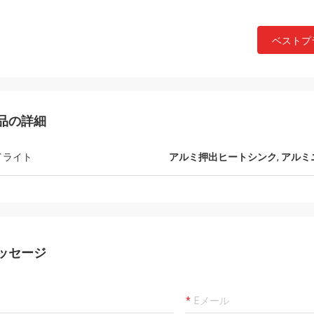
ベストプ
ロビン Seifert
Sjak
LiFong によって提供されるプロダクト
それは本当私達あなたと
サービスを好みます。 それらは考察
品の詳細
ことを楽しみますです。
に私達の興味を運びます。
イライト
アルミ押出ヒートシンク
,
アルミ
ッセージ