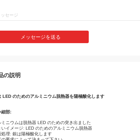
メッセージを送る
品の説明
は LED のためのアルミニウム脱熱器を陽極酸化します
い細部:
ルミニウムは脱熱器 LED のための突き出ました
きいイメージ: LED のためのアルミニウム脱熱器
面処理: 銀は陽極酸化します
客の要求によって決まって下さい