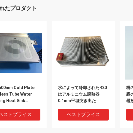
れたプロダクト
600mm Cold Plate
水によって冷却されたR20
粉
nless Tube Water
はアルミニウム脱熱器
霧
ing Heat Sink
0.1mm平坦突き出た
器
inum Heatsink
ベストプライス
ベストプライス