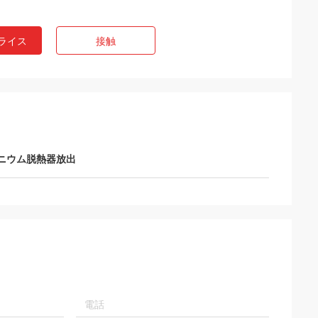
ライス
接触
ケリーの沼地
のビジネスをする
LiFongは中国の私達の望ましい売り手の1
つです
ニウム脱熱器放出