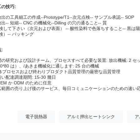
工の技巧:
出の工具細工の作成--Prototype/T1--次元点検-- サンプル承認-- SOP
出-- 短縮-- CNC の機械化--Dilling の穴の通ること-- 質
検して下さい（次元および表面） -- 酸性染料で色落ちすること-- 黒は陽極
検）-- パッキング
:
の研究および設計チーム、プロセスすべて必要な装置: 放出機械: 2 セット
00*80 は）、/あきま機械化に通します: 25 台の機械
各プロセスおよび終わりプロダクト品質管理の厳密な品質管理
短い配達調達期間: 15-30 幾日
OEM か ODM のために任意
広範囲の売り上げ後のサービス、毎日コミュニケーションのための速い
電子脱熱器
アルミ押出ヒートシンク
ア