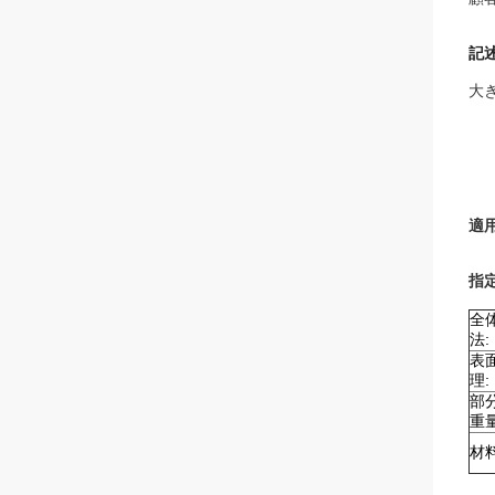
記述
大
適
指定
全
法:
表
理:
部
重量
材料