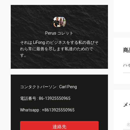
Perus コレット
それは LiFong のビジネスをする私の喜びそ
私は 
れら常に最善を尽します私達のためので
および
商
す。
に実際
ハ
コンタクトパーソン :
Carl Peng
電話番号 :
86-13925550965
メ
Whatsapp :
+8613925550965
連絡先