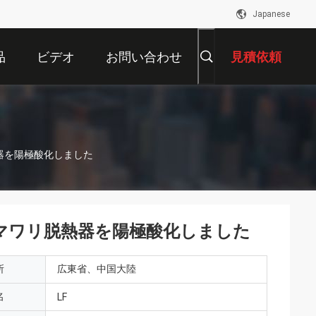
Japanese
品
ビデオ
お問い合わせ
見積依頼
熱器を陽極酸化しました
はヒマワリ脱熱器を陽極酸化しました
所
広東省、中国大陸
名
LF