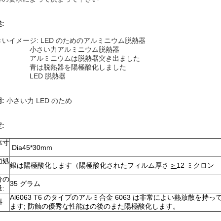
:
きいイメージ: LED のためのアルミニウム脱熱器
小さい力アルミニウム脱熱器
アルミニウムは脱熱器突き出ました
青は脱熱器を陽極酸化しました
LED 脱熱器
用:
小さい力 LED のため
:
体寸
Dia45*30mm
面処
銀は陽極酸化します（陽極酸化されたフィルム厚さ
>
12 ミクロン
分の
35 グラム
:
Al6063 T6 のタイプのアルミ合金 6063 は非常によい熱放散を持っ
:
ます; 防蝕の優秀な性能はの後のまた陽極酸化します。