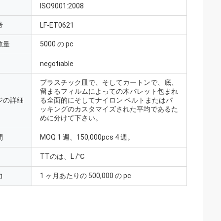
ISO9001:2008
号
LF-ET0621
数量
5000 の pc
negotiable
プラスチック皿で、そしてカートンで、底、
留まるフィルムによっての木パレット包まれ
ジの詳細
る全面的にそしてナイロン ベルトまたはパ
ッキングのカスタマイズされた平均であるた
めに分けて下さい。
間
MOQ 1 週、150,000pcs 4 週。
TTのは、L /℃
力
1 ヶ月あたりの 500,000 の pc