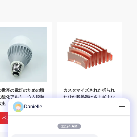
の世帯の電灯のための噴
カスタマイズされた折られ
の酸化アルミニウム脱熱
たひれ脱熱器はさまざまな
放出
形のためのひれの銅を積み
Danielle
重ねた
ベストプライス
ベストプライス
11:24 AM