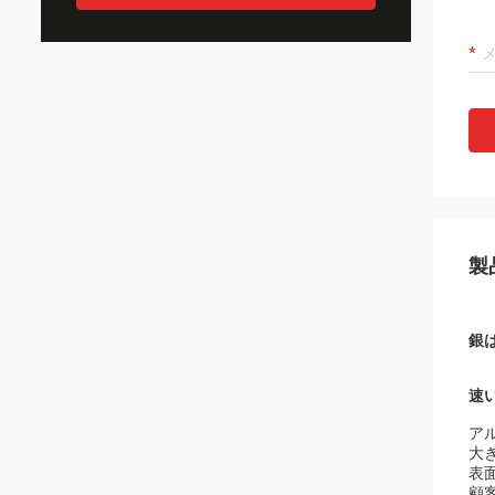
製
銀
速
ア
大
表
顧