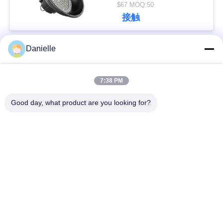
角を防水します
$67 MOQ:50
だ
接触
さ
い
Danielle
人気カテゴリ
すべて
7:38 PM
引
アルミニウムダイカ
アルミニウムヒート
スト
シンク
金
Good day, what product are you looking for?
を
アルミニウムCNCの
CNCによって回され
求
機械化
る部品
め
水冷の版
削る脱熱器
て
く
IGBT脱熱器
放出脱熱器