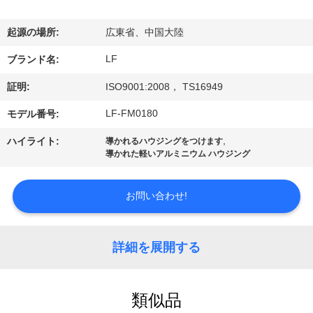
た
起源の場所:
広東省、中国大陸
し
LF
ブランド名:
た
証明:
ISO9001:2008， TS16949
ち
LF-FM0180
モデル番号:
に
,
ハイライト:
導かれるハウジングをつけます
導かれた軽いアルミニウム ハウジング
つ
い
お問い合わせ!
て
詳細を展開する
工
場
類似品