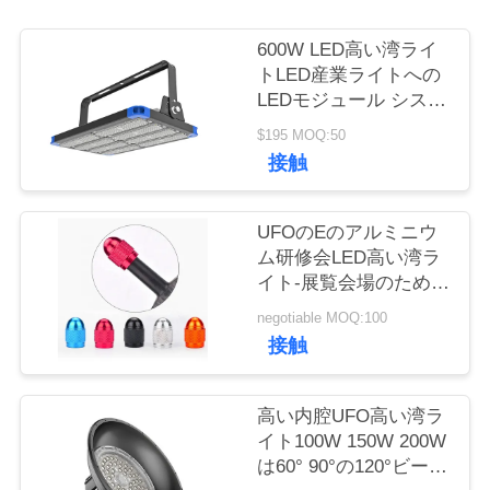
ツ
ア
600W LED高い湾ライ
トLED産業ライトへの
ー
LEDモジュール システ
ムIP66 130Lm/w 50W
$195 MOQ:50
接触
品
質
UFOのEのアルミニウ
管
ム研修会LED高い湾ラ
イト-展覧会場のための
理
コーティング
negotiable MOQ:100
接触
連
高い内腔UFO高い湾ラ
絡
イト100W 150W 200W
く
は60° 90°の120°ビーム