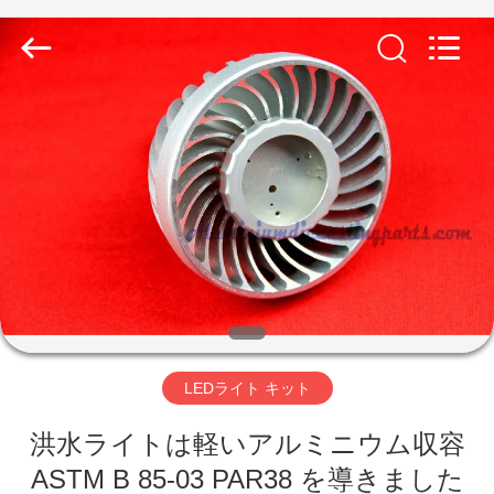
ト
supplier.
Copyright
©
2014
-
2026
LiFong(HK)
家
Industrial
Co.,Limited.
All
Rights
へ
Reserved.
製
品
動
LEDライト キット
画
洪水ライトは軽いアルミニウム収容
ASTM B 85-03 PAR38 を導きました
わ